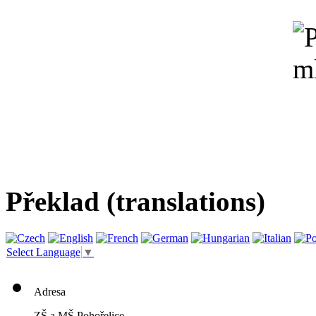
Překlad (translations)
Select Language
▼
Adresa
ZŠ a MŠ Pohořelice