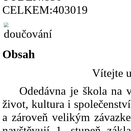
CELKEM:
403019
Obsah
Vítejte 
Odedávna je škola na ves
život, kultura i společenstv
a zároveň velikým závazke
navštěvují 1. stupeň zákl