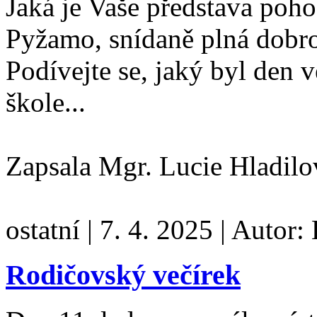
Jaká je Vaše představa poh
Pyžamo, snídaně plná dobr
Podívejte se, jaký byl den 
škole...
Zapsala Mgr. Lucie Hladil
ostatní
|
7. 4. 2025
|
Autor:
Rodičovský večírek