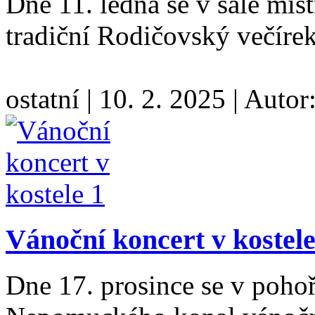
Dne 11. ledna se v sále mís
tradiční Rodičovský večíre
ostatní
|
10. 2. 2025
|
Autor
Vánoční koncert v kostel
Dne 17. prosince se v pohoř