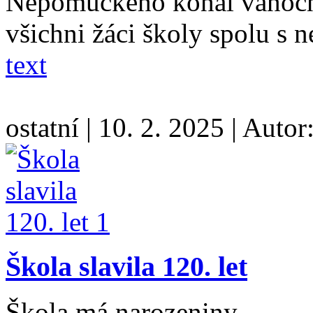
Nepomuckého konal vánoční
všichni žáci školy spolu s n
text
ostatní
|
10. 2. 2025
|
Autor
Škola slavila 120. let
Škola má narozeniny,