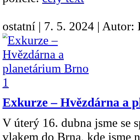
ostatní
|
7. 5. 2024
|
Autor:
Exkurze – Hvězdárna a p
V úterý 16. dubna jsme se sp
vlakem do Brna, kde jsme na