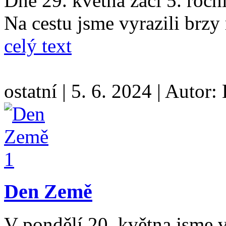
Dne 29. května žáci 5. ročn
Na cestu jsme vyrazili brzy
celý text
ostatní
|
5. 6. 2024
|
Autor:
Den Země
V pondělí 20. května jsme v