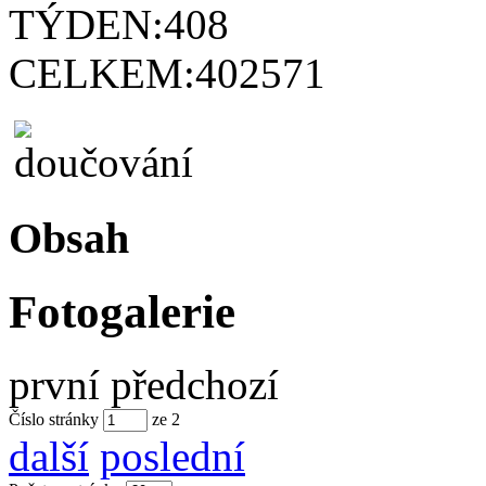
TÝDEN:
408
CELKEM:
402571
Obsah
Fotogalerie
první
předchozí
Číslo stránky
ze
2
další
poslední