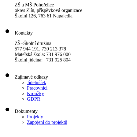
ZŠ a MŠ Pohořelice
okres Zlín, příspěvková organizace
Školní 126, 763 61 Napajedla
Kontakty
ZŠ+Školní družina
577 944 191, 739 213 378
Mateřská škola: 731 976 000
Školní jídelna: 731 925 804
Zajímavé odkazy
Jídelníček
Pracovníci
Kroužky
GDPR
Dokumenty
Projekty
Zapojení do projektů